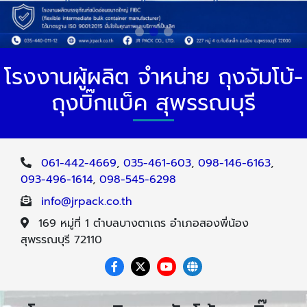
โรงงานผู้ผลิต จำหน่าย ถุงจัมโบ้-
ถุงบิ๊กแบ็ค สุพรรณบุรี
061-442-4669
,
035-461-603
,
098-146-6163
,
093-496-1614
,
098-545-6298
info@jrpack.co.th
169 หมู่ที่ 1 ตำบลบางตาเถร อำเภอสองพี่น้อง
สุพรรณบุรี 72110