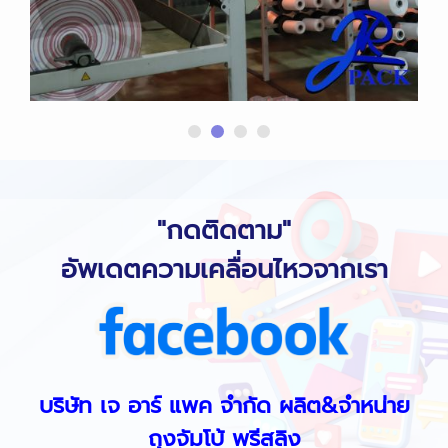
"กดติดตาม"
อัพเดตความเคลื่อนไหวจากเรา
บริษัท เจ อาร์ แพค จำกัด ผลิต&จำหน่าย
ถุงจัมโบ้ พรีสลิง